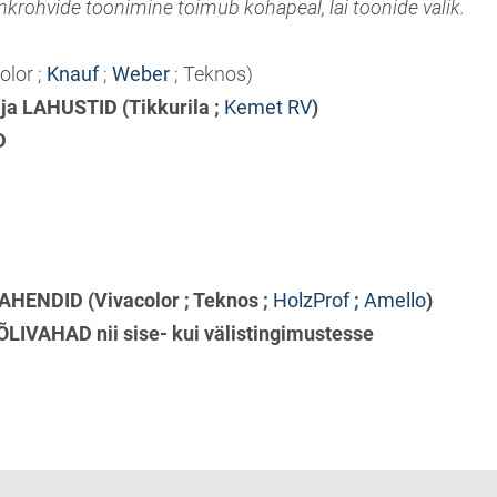
nkrohvide toonimine toimub kohapeal, lai toonide valik.
olor ;
Knauf
;
Weber
; Teknos)
D ja LAHUSTID
(
Tikkurila
;
Kemet RV
)
D
VAHENDID
(Vivacolor ; Teknos ;
HolzProf
;
Amello
)
IVAHAD nii sise- kui välistingimustesse