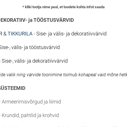
* kliki tootja nime peal, et toodete kohta infot saada
 DEKORATIIV- ja TÖÖSTUSVÄRVID
R
&
TIKKURILA
- Sise- ja välis- ja dekoratiivvärvid
Sise-, välis- ja tööstusvärvid
- Sise-, välis- ja dekoratiivvärvid
nide valik ning värvide toonimine toimub kohapeal vaid mõne het
TSÜSTEEMID
- Armeerimisvõrgud ja liimid
- Krundid, pahtlid ja krohvid