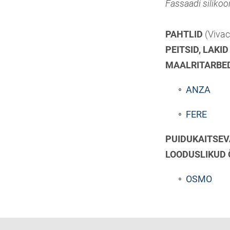
Fassaadi silikoo
PAHTLID
(Vivac
PEITSID, LAKI
MAALRITARBE
ANZA
FERE
PUIDUKAITSE
LOODUSLIKUD ÕL
OSMO